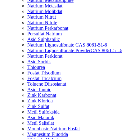
Natrium Metabisulphite
Natrium Metasilat
Natrium Molibdat
Natrium Nitrat
Natrium Nitrite
Natrium Perkarbonat
Persulfat Natrium
Asid Sulphanilic
Natrium Lignosulfonate CAS 8061-51-6
Natrium Lignosulfonate PowderCAS 8061-51-6
Natrium Perklorat
Asid Sorbik
Thiourea
Fosfat Trisodium
Fosfat Tricalcium
Toluene Diisosianat
Asid Tannic
Zink Karbonat
Zink Klorida
Zink Sulfat
Metil Sulfoksida
Asid Malonik
Metil Salisilat
Monobasic Natrium Fosfat
Magnesium Fluorida