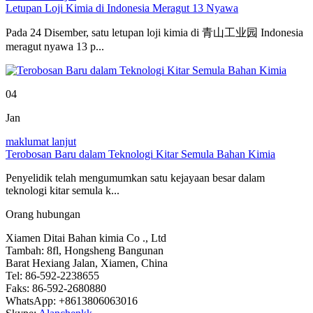
Letupan Loji Kimia di Indonesia Meragut 13 Nyawa
Pada 24 Disember, satu letupan loji kimia di 青山工业园 Indonesia
meragut nyawa 13 p...
04
Jan
maklumat lanjut
Terobosan Baru dalam Teknologi Kitar Semula Bahan Kimia
Penyelidik telah mengumumkan satu kejayaan besar dalam
teknologi kitar semula k...
Orang hubungan
Xiamen Ditai Bahan kimia Co ., Ltd
Tambah: 8fl, Hongsheng Bangunan
Barat Hexiang Jalan, Xiamen, China
Tel: 86-592-2238655
Faks: 86-592-2680880
WhatsApp: +8613806063016