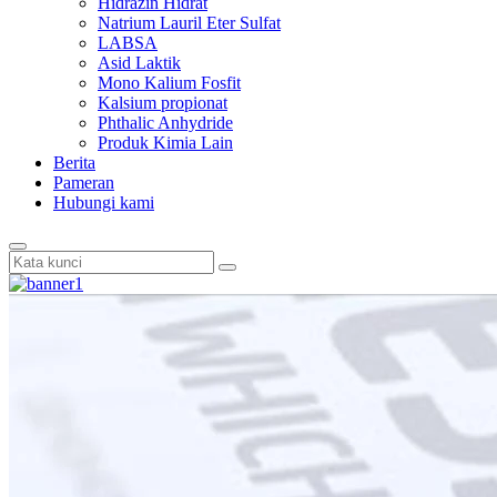
Hidrazin Hidrat
Natrium Lauril Eter Sulfat
LABSA
Asid Laktik
Mono Kalium Fosfit
Kalsium propionat
Phthalic Anhydride
Produk Kimia Lain
Berita
Pameran
Hubungi kami