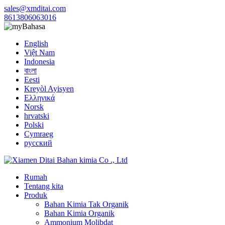
sales@xmditai.com
8613806063016
Bahasa
English
Việt Nam
Indonesia
বাংলা
Eesti
Kreyòl Ayisyen
Ελληνικά
Norsk
hrvatski
Polski
Cymraeg
русский
Rumah
Tentang kita
Produk
Bahan Kimia Tak Organik
Bahan Kimia Organik
Ammonium Molibdat