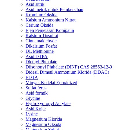
Asid sitrik
Asid metrik untuk Pembersihan
Kromium Oksida
Kalsium Ammonium Nitrat
Cerium Oksida
Ejen Penjelasan Kompaun
Kalsium Tiosulfat
Cinnamaldehyde
Dikalsium Fosfat
DL Methionine
Asid DTPA
Diethyl Phthalate
Diisononyl Phthalate (DINP) CAS 28553-12-0
Didesil Dimetil Ammonium Klorida (DDAC)
EDTA
Minyak Kedelai Epoxidized
Sulfat ferus
Asid formik
Glycine
Hydroxypropyl Acrylate
Asid Kojic
Lysine
Magnesium Klorida
Magnesium Oksida
Magnesium Sulfat