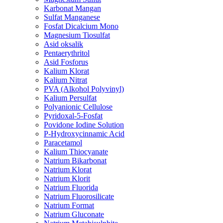
Karbonat Mangan
Sulfat Manganese
Fosfat Dicalcium Mono
Magnesium Tiosulfat
Asid oksalik
Pentaerythritol
Asid Fosforus
Kalium Klorat
Kalium Nitrat
PVA (Alkohol Polyvinyl)
Kalium Persulfat
Polyanionic Cellulose
Pyridoxal-5-Fosfat
Povidone Iodine Solution
P-Hydroxycinnamic Acid
Paracetamol
Kalium Thiocyanate
Natrium Bikarbonat
Natrium Klorat
Natrium Klorit
Natrium Fluorida
Natrium Fluorosilicate
Natrium Format
Natrium Gluconate