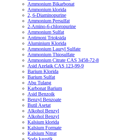
Ammonium Bikarbonat
Ammonium klorida
2, 6-Diaminopurine
Ammonium Persulfat
2-Amino-6-chloropurine
Ammonium Sulfat
Antimoni Trioksida
Aluminium Klorida
Ammonium Lauryl Sulfate
Ammonium Thiosulfate
Ammonium Citrate CAS 3458-72-8
Asid Azelaik CAS 123-99-9
Barium Klorida
Barium Sulfat
Abu Tulang
Karbonat Barium
Asid Benzoik
Benzyl Benzoate
Butil Asetat
Alkohol Benzyl
Alkohol Benzyl
Kalsium klorida
Kalsium Formate
Kalsium Nitrat
Soda kaustik